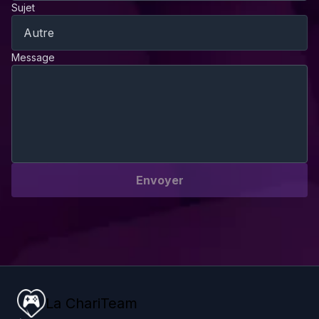
Sujet
Autre
Message
Envoyer
La ChariTeam