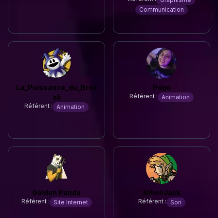
Communication
La_Puissance_du_Broc
Pogo
Référent :
oli
Animation
Référent :
Animation
Golden Panda
NihonJack
Référent :
Référent :
Site Internet
Son