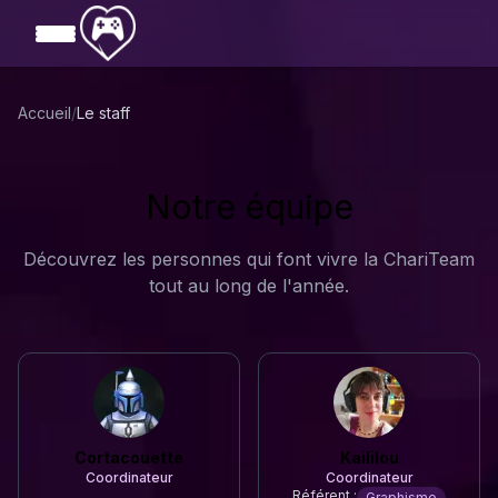
Aller au contenu principal
Accueil
/
Le staff
Notre équipe
Découvrez les personnes qui font vivre la ChariTeam
tout au long de l'année.
Cortacouette
Kaililou
Coordinateur
Coordinateur
Référent :
Graphisme